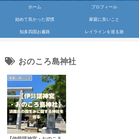
ホーム
プロフィール
始めて良かった習慣
家庭に良いこと
知多四国お遍路
レイラインを巡る旅
おのころ島神社
家庭に良いこと
【伊弉諾神宮・おのころ