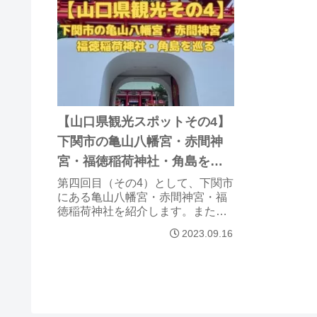
【山口県観光スポットその4】
下関市の亀山八幡宮・赤間神
宮・福徳稲荷神社・角島を巡
る
第四回目（その4）として、下関市
にある亀山八幡宮・赤間神宮・福
徳稲荷神社を紹介します。また、
観光スポットで有名な角島大橋ま
2023.09.16
で足を運びました。おまけとして
ドライブインみちしおに行ったの
ですが・・・・。