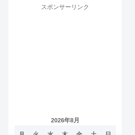
スポンサーリンク
2026年8月
月
火
水
木
金
土
日