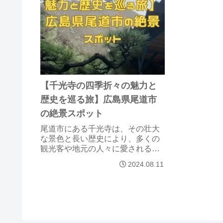
【千光寺の四季折々の魅力と
歴史を巡る旅】広島県尾道市
の絶景スポット
尾道市にある千光寺は、その壮大
な景色と長い歴史により、多くの
観光客や地元の人々に愛される寺
院です。瀬戸内海と尾道市街を一
2024.08.11
望できる立地から、四季折々の自
然美を楽しむことができ、訪れる
たびに新しい魅力を発見できる場
所です。