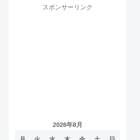
スポンサーリンク
2026年8月
月
火
水
木
金
土
日