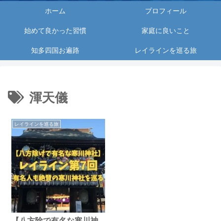
ホーム
プロフィール
始めて良かった習慣
家庭に良いこと
知多四国お遍路
レイラインを巡る旅
渾天儀
レイラインを巡る旅
【八方除で有名な寒川神