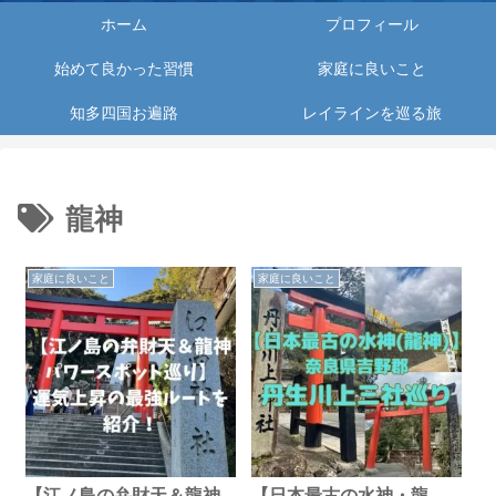
ホーム
プロフィール
始めて良かった習慣
家庭に良いこと
知多四国お遍路
レイラインを巡る旅
龍神
家庭に良いこと
家庭に良いこと
【江ノ島の弁財天＆龍神
【日本最古の水神・龍