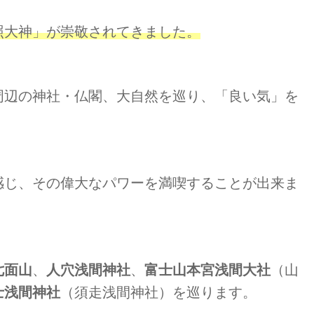
照大神」が崇敬されてきました。
周辺の神社・仏閣、大自然を巡り、「良い気」を
感じ、その偉大なパワーを満喫することが出来ま
七面山
、
人穴浅間神社
、
富士山本宮浅間大社
（山
士浅間神社
（須走浅間神社）を巡ります。