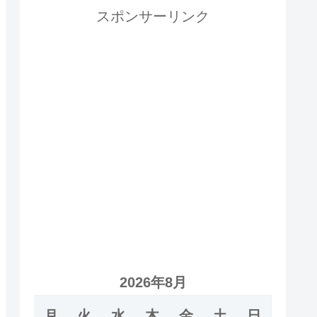
スポンサーリンク
2026年8月
月
火
水
木
金
土
日