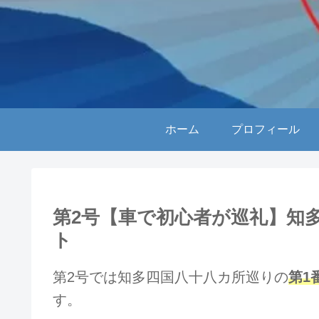
ホーム
プロフィール
第2号【車で初心者が巡礼】知
ト
第2号では知多四国八十八カ所巡りの
第1
す。