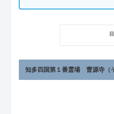
知多四国第１番霊場
曹源寺（