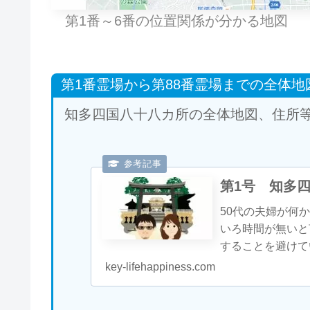
第1番～6番の位置関係が分かる地図
第1番霊場から第88番霊場までの全体地
知多四国八十八カ所の全体地図、住所
第1号 知多
50代の夫婦が何
いろ時間が無いと
することを避けて
くは無かったので
key-lifehappiness.com
てきました。