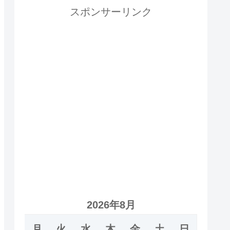
スポンサーリンク
2026年8月
月
火
水
木
金
土
日