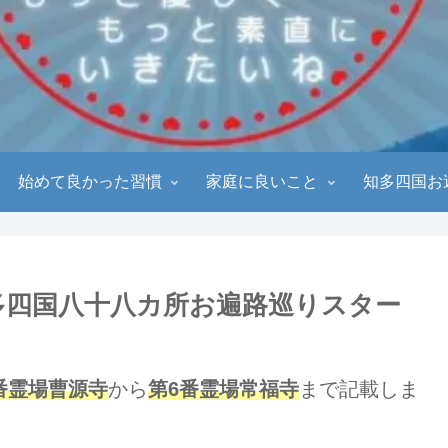
始めて良かった習慣
家庭に良いこと
知多四国お
多四国八十八カ所お遍路巡りスター
番霊場曹源寺
から
第6番霊場常福寺
まで記載しま