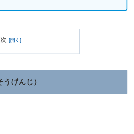
目次
そうげんじ）