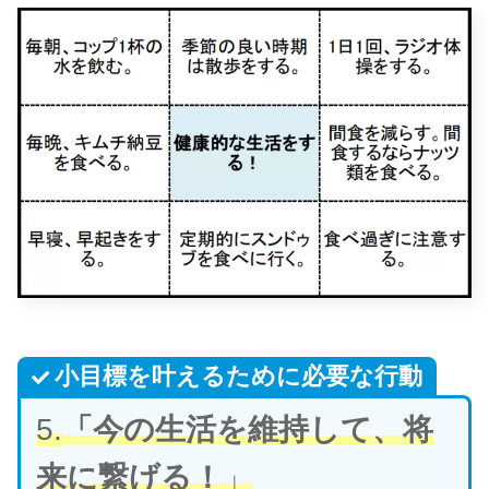
小目標を叶えるために必要な行動
5.
「今の生活を維持して、将
来に繋げる！
」