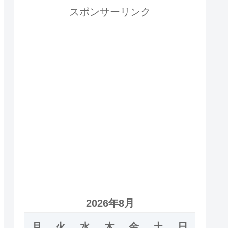
スポンサーリンク
2026年8月
月
火
水
木
金
土
日