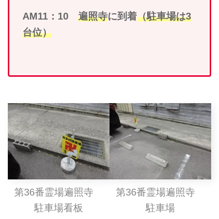
AM11：10
遍照寺
に到着
（駐車場は3
台位）
第36番霊場遍照寺
第36番霊場遍照寺
駐車場
看板
駐車場