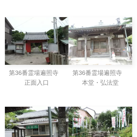
第36番霊場遍照寺
第36番霊場遍照寺
正面入口
本堂・弘法堂