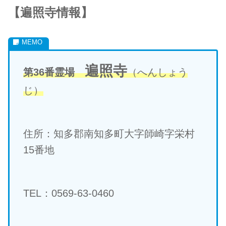
【遍照寺情報】
遍照寺
第36番霊場
（へんしょう
じ）
住所：知多郡南知多町大字師崎字栄村
15番地
TEL：0569-63-0460