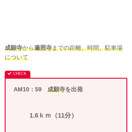
成願寺
から
遍照寺
までの距離、時間、駐車場
について
AM10：59
成願寺
を出発
1.6ｋｍ（11分）