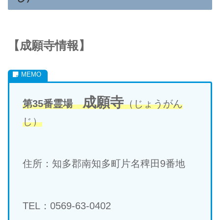
【成願寺情報】
成願寺
第35番霊場
（じょうがん
じ）
住所：知多郡南知多町片名稗田9番地
TEL：0569-63-0402