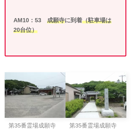
AM10：53
成願寺
に到着
（駐車場は
20台位）
第35番霊場成願寺
第35番霊場成願寺