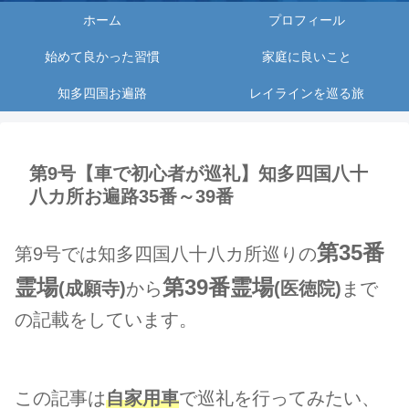
ホーム
プロフィール
始めて良かった習慣
家庭に良いこと
知多四国お遍路
レイラインを巡る旅
第9号【車で初心者が巡礼】知多四国八十
八カ所お遍路35番～39番
第35番
第9号では知多四国八十八カ所巡りの
霊
場
第39番霊場
(成願寺)
から
(医徳院)
まで
の記載をしています。
この記事は
自家用車
で巡礼を行ってみたい、