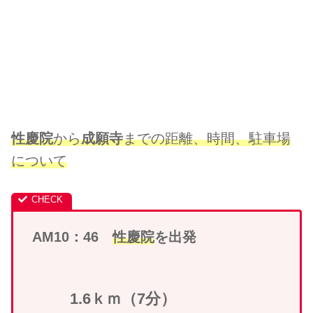
性慶院
から
成願寺
までの距離、時間、駐車場
について
AM10：46
性慶院
を出発
1.6ｋｍ（7分）