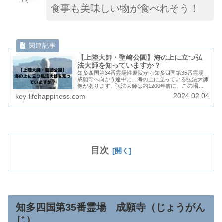
ユミ
食事も美味しい物が食べれそう！
【上陸大師・聖崎公園】海の上に立つ弘
法大師を知っていますか？
知多四国第34番霊場性慶院から知多四国第35番霊場
成願寺へ向かう途中に、海の上に立っている弘法大師
像があります。弘法大師は約1200年前に、この場所
から知多半島へ上陸したと言われています。
2024.02.04
key-lifehappiness.com
目次
知多四国第35番霊場 成願寺（じょうがん
じ）