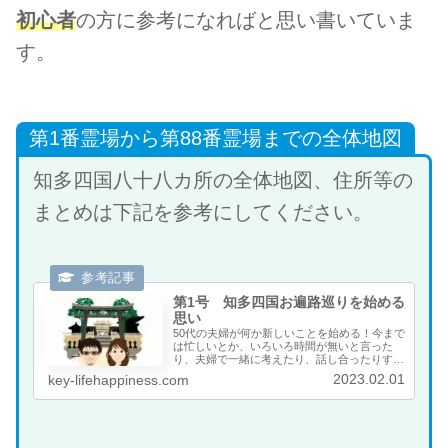
初心者
の方に参考になればと思い書いていま
す。
第1番霊場から第88番霊場までの全体地図
知多四国八十八カ所の全体地図、住所等の
まとめは下記を参考にしてください。
第1号 知多四国お遍路巡りを始める
思い
50代の夫婦が何か新しいことを始める！今まで
は忙しいとか、いろいろ時間が無いと言った
り、夫婦で一緒に考えたり、話し合ったりする
ことを避けていたような気がします。最初は会
2023.02.01
key-lifehappiness.com
話もそれほど多くは無かったのですが、徐々に
会話も増え、笑顔も増え、夢も増えてきまし
た。