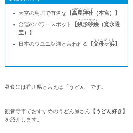
たかやじんじゃ
天空の鳥居で有名な
【
高屋神社
（本宮）】
ぜにがたすなえ
金運のパワースポット
【
銭形砂絵
（寛永通
宝）】
ちちぶがはま
日本のウユニ塩湖と言われる
【
父母ヶ浜
】
昼食には香川県と言えば「うどん」です。
観音寺市でおすすめのうどん屋さん
【うどん好き】
を紹介します。