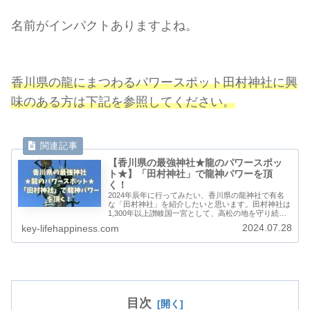
名前がインパクトありますよね。
香川県の龍にまつわるパワースポット田村神社に興
味のある方は下記を参照してください。
【香川県の最強神社★龍のパワースポッ
ト★】「田村神社」で龍神パワーを頂
く！
2024年辰年に行ってみたい、香川県の龍神社で有名
な「田村神社」を紹介したいと思います。田村神社は
1,300年以上讃岐国一宮として、高松の地を守り続け
ている由緒ある神社です。龍のモニュメントへ金の小
2024.07.28
key-lifehappiness.com
判を奉納してご利益をいただきましょう。また、日曜
限定のうどんを食べたので紹介します。
目次