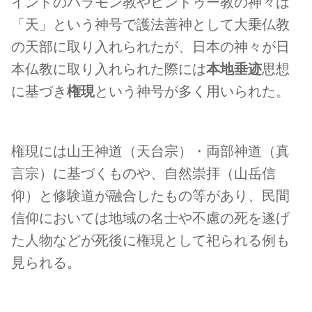
インドのバラモン教やヒンドゥー教の神々は
「天」という神号で護法善神として大乗仏教
の天部に取り入れられたが、日本の神々が日
本仏教に取り入れられた際には
本地垂迹
思想
に基づき
権現
という神号が多く用いられた。
権現には山王神道（天台宗）・両部神道（真
言宗）に基づくものや、自然崇拝（山岳信
仰）と修験道が融合したもの等があり、民間
信仰においては地域の名士や不慮の死を遂げ
た人物などが死後に権現として祀られる例も
見られる。