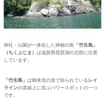
神社・仏閣が一体化した神秘の島
「竹生島」
（ちくぶじま）
は滋賀県琵琶湖の北部に位置
しています。
「竹生島」
は御来光の道で知られている
レイ
ライン
の直線上に並ぶパワースポットの一つ
です。