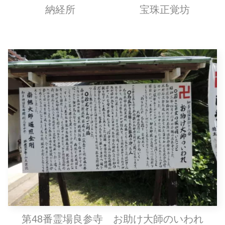
納経所
宝珠正覚坊
第48番霊場良参寺 お助け大師のいわれ