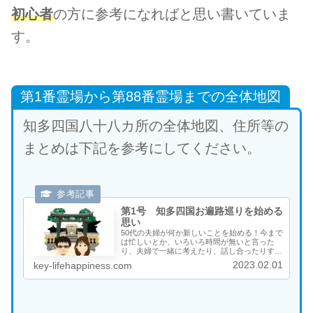
初心者
の方に参考になればと思い書いていま
す。
第1番霊場から第88番霊場までの全体地図
知多四国八十八カ所の全体地図、住所等の
まとめは下記を参考にしてください。
第1号 知多四国お遍路巡りを始める
思い
50代の夫婦が何か新しいことを始める！今まで
は忙しいとか、いろいろ時間が無いと言った
り、夫婦で一緒に考えたり、話し合ったりする
ことを避けていたような気がします。最初は会
2023.02.01
key-lifehappiness.com
話もそれほど多くは無かったのですが、徐々に
会話も増え、笑顔も増え、夢も増えてきまし
た。