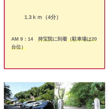
1.3ｋｍ（4分）
AM 9：14
持宝院
に到着
（駐車場は20
台位）