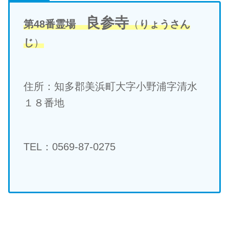
良参寺
第48番霊場
（
りょうさん
じ
）
住所：
知多郡美浜町大字小野浦字清水
１８番地
TEL：0569-87-0275