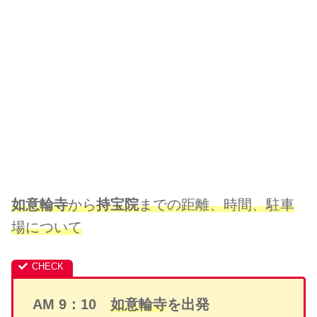
如意輪寺
から
持宝院
までの距離、時間、駐車
場について
AM 9：10
如意輪寺
を出発