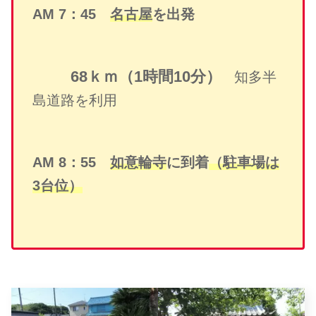
AM 7：45
名古屋
を出発
68ｋｍ（1時間10分）
知多半
島道路を利用
AM 8：55
如意輪寺
に到着
（駐車場は
3台位）