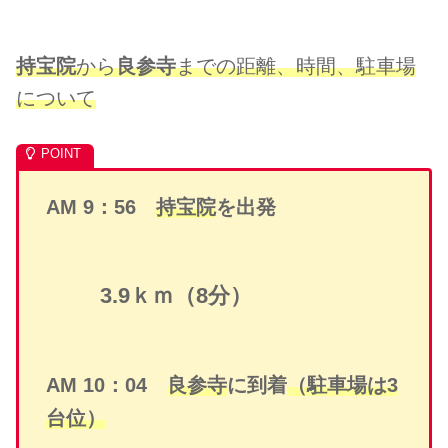
持宝院
から
良参寺
までの距離、時間、駐車場
について
AM 9：56
持宝院
を出発
3.9ｋｍ（8分）
AM 10：04
良参寺
に到着
（駐車場は3
台位）