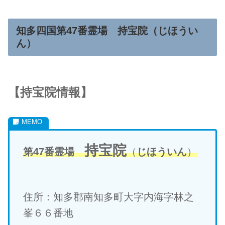
知多四国第47番霊場 持宝院（
じほうい
ん
）
【
持宝院
情報】
持宝院
第47番霊場
（
じほういん
）
住所：
知多郡南知多町大字内海字林之
峯６６番地