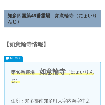
知多四国第46番霊場 如意輪寺（
にょいり
んじ
）
【
如意輪寺
情報】
如意輪寺
第46番霊場
（
にょいりん
じ
）
住所：知多郡南知多町大字内海字中之