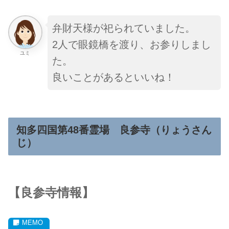
弁財天様が祀られていました。
2人で眼鏡橋を渡り、お参りしまし
ユミ
た。
良いことがあるといいね！
知多四国第48番霊場 良参寺（
りょうさん
じ
）
【
良参寺
情報】