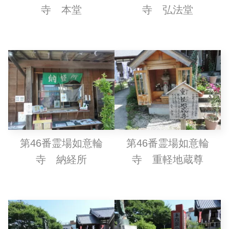
寺 本堂
寺 弘法堂
第46番霊場如意輪
第46番霊場如意輪
寺 納経所
寺 重軽地蔵尊