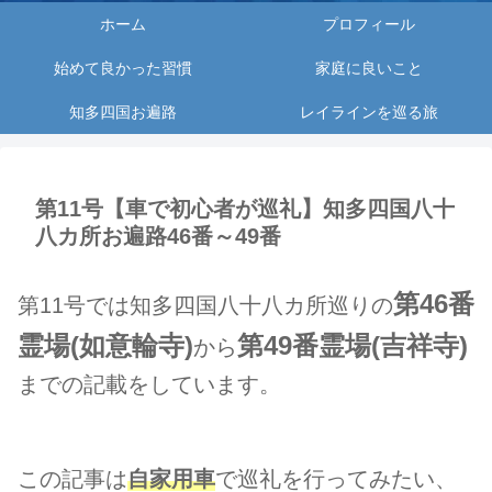
ホーム
プロフィール
始めて良かった習慣
家庭に良いこと
知多四国お遍路
レイラインを巡る旅
第11号【車で初心者が巡礼】知多四国八十
八カ所お遍路46番～49番
第46番
第11号では知多四国八十八カ所巡りの
霊場(如意輪寺)
第49番霊場(吉祥寺)
から
までの記載をしています。
この記事は
自家用車
で巡礼を行ってみたい、