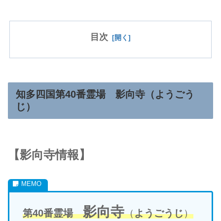
目次
知多四国第40番霊場
影向寺
（
ようごう
じ
）
【
影向寺
情報】
影向寺
第40番霊場
（
ようごうじ
）