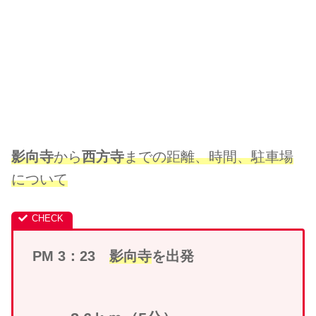
影向寺
から
西方寺
までの距離、時間、駐車場
について
PM 3：23
影向寺
を出発