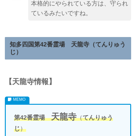
本格的にやられている方は、守られ
ている
みたいで
すね。
知多四国第42番霊場
天龍寺
（
てんりゅう
じ
）
【
天龍寺
情報】
天龍寺
第42番霊場
（
てんりゅう
じ
）