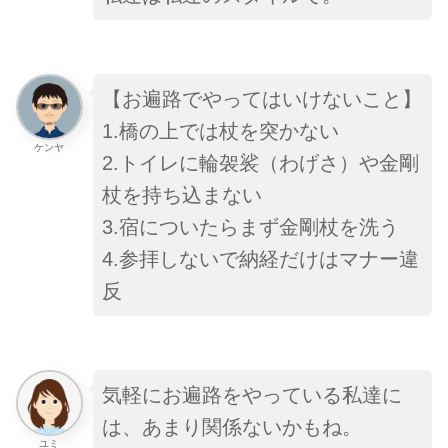
【
お遍路でやってはいけないこと
】
1.橋の上では杖を突かない
ケンヤ
2.トイレに輪袈裟（わげさ）や金剛
杖を持ち込まない
3.宿についたらまず金剛杖を洗う
4.参拝しないで納経だけはマナー違
反
気軽にお遍路をやっている私達に
は、あまり関係ないかもね。
ユミ