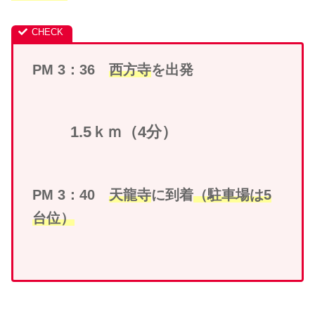
PM 3：36
西方寺
を出発
1.5ｋｍ（4分）
PM 3：40
天龍寺
に到着
（駐車場は5
台位）