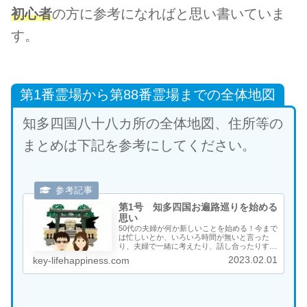
初心者
の方に参考になればと思い書いていま
す。
第1番霊場から第88番霊場までの全体地図
知多四国八十八カ所の全体地図、住所等の
まとめは下記を参考にしてください。
第1号 知多四国お遍路巡りを始める
思い
50代の夫婦が何か新しいことを始める！今まで
は忙しいとか、いろいろ時間が無いと言った
り、夫婦で一緒に考えたり、話し合ったりする
ことを避けていたような気がします。最初は会
2023.02.01
key-lifehappiness.com
話もそれほど多くは無かったのですが、徐々に
会話も増え、笑顔も増え、夢も増えてきまし
た。