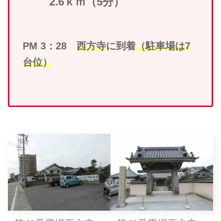
2.6ｋｍ（5分）
PM 3：28
西方寺
に到着
（駐車場は7
台位）