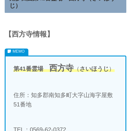
じ
）
【
西方寺
情報】
西方寺
第41番霊場
（
さいほうじ
）
住所：知多郡南知多町大字山海字屋敷
51番地
TEL：0569-62-0372