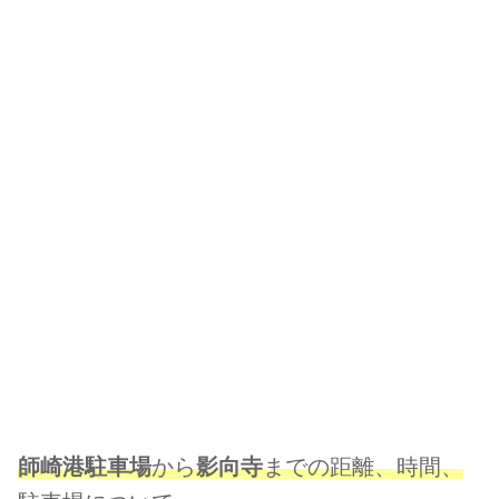
師崎港
駐車場
から
影向寺
までの距離、時間、