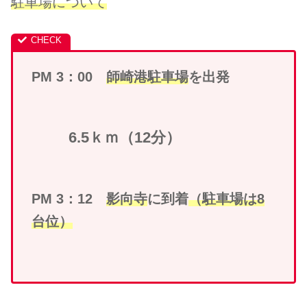
駐車場について
PM 3：00
師崎港
駐車場
を出発
6.5ｋｍ（12分）
PM 3：12
影向寺
に到着
（駐車場は8
台位）