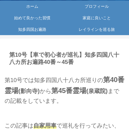
ホーム
プロフィール
始めて良かった習慣
家庭に良いこと
知多四国お遍路
レイラインを巡る旅
第10号【車で初心者が巡礼】知多四国八十
八カ所お遍路40番～45番
第40番
第10号では知多四国八十八カ所巡りの
霊
場
第45番霊場
(
影向寺
)
から
(
泉蔵院
)
まで
の記載をしています。
この記事は
自家用車
で巡礼を行ってみたい、