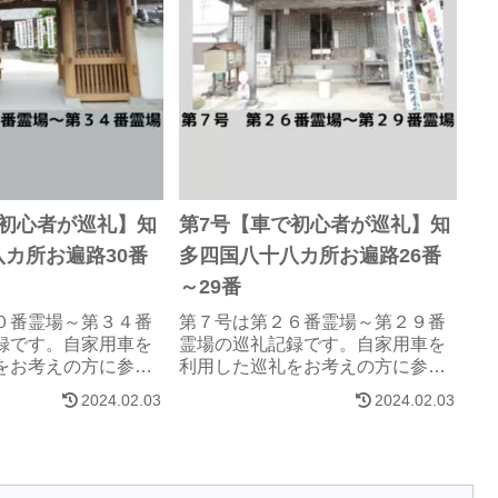
で初心者が巡礼】知
第7号【車で初心者が巡礼】知
カ所お遍路30番
多四国八十八カ所お遍路26番
～29番
０番霊場～第３４番
第７号は第２６番霊場～第２９番
録です。自家用車を
霊場の巡礼記録です。自家用車を
をお考えの方に参考
利用した巡礼をお考えの方に参考
いです。
になれば、幸いです。
2024.02.03
2024.02.03