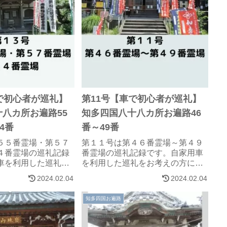
で初心者が巡礼】
第11号【車で初心者が巡礼】
八カ所お遍路55
知多四国八十八カ所お遍路46
4番
番～49番
５５番霊場・第５７
第１１号は第４６番霊場～第４９
４番霊場の巡礼記録
番霊場の巡礼記録です。自家用車
車を利用した巡礼を
を利用した巡礼をお考えの方に参
参考になれば、幸い
考になれば、幸いです。
2024.02.04
2024.02.04
知多四国お遍路