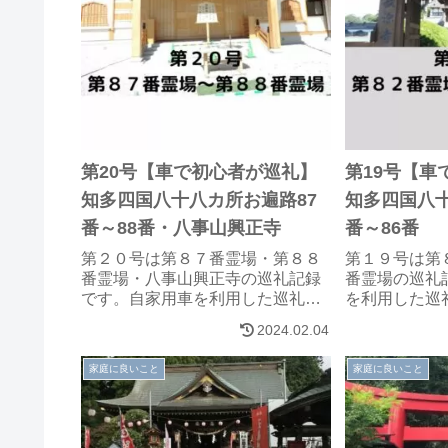
第20号【車で初心者が巡礼】
第19号【車
知多四国八十八カ所お遍路87
知多四国八十
番～88番・八事山興正寺
番～86番
第２０号は第８７番霊場・第８８
第１９号は第
番霊場・八事山興正寺の巡礼記録
番霊場の巡礼
です。自家用車を利用した巡礼を
を利用した巡
お考えの方に参考になれば、幸い
考になれば、
2024.02.04
です。
家庭に良いこと
家庭に良いこと