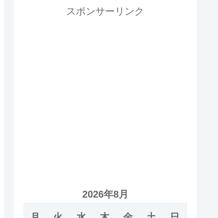
スポンサーリンク
2026年8月
月
火
水
木
金
土
日