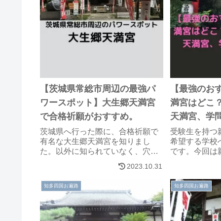
【茨城県常総市周辺の最強パ
【最強のお
ワースポット】大生郷天満宮
満宮はどこ
で合格祈願がおすすめ。
天満宮、学
茨城県へ行った際に、合格祈願で
受験生を持つ
有名な大生郷天満宮を知りまし
希望する学校
た。以外に知られていなく、穴場
です。今回は
のパワースポットです。受験生が
ち、【神様に
2023.10.31
いるご家庭で茨城県周辺へ訪れた
で、少しでも
際には、ぜひ行かれることをお勧
りたいと思い
知多四国お遍路
知多四国お遍路
めします。
の三大天満宮
に行ってきま