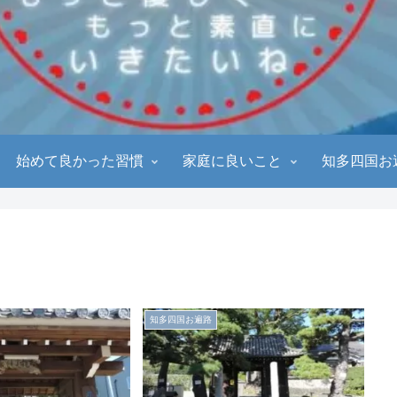
始めて良かった習慣
家庭に良いこと
知多四国お
知多四国お遍路