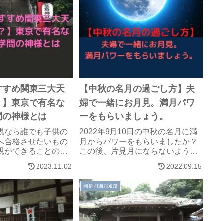
すすめ関東三大天
【中秋の名月の過ごし方】夫
？】東京で有名な
婦で一緒にお月見。満月パワ
問の神様とは
ーをもらいましょう。
親なら誰でも子供の
2022年9月10日の中秋の名月に満
へ合格させたいもの
月からパワーをもらいましたか？
親ができることのう
この後、片見月にならないよう
お祈りすること】
に、10月の十三夜もお月見をしま
2023.11.02
2022.09.15
良い運気を持って帰
しょう。
ます。東京（関東）
知多四国お遍路
でパワーをいただき
した。