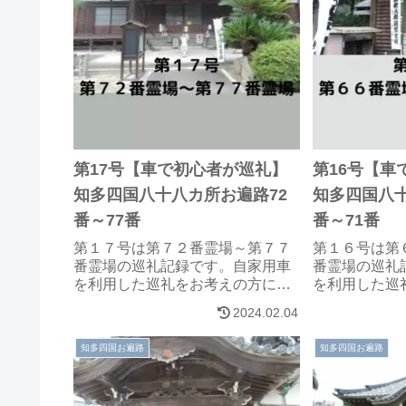
第17号【車で初心者が巡礼】
第16号【車
知多四国八十八カ所お遍路72
知多四国八十
番～77番
番～71番
第１７号は第７２番霊場～第７７
第１６号は第
番霊場の巡礼記録です。自家用車
番霊場の巡礼
を利用した巡礼をお考えの方に参
を利用した巡
考になれば、幸いです。
考になれば、
2024.02.04
知多四国お遍路
知多四国お遍路