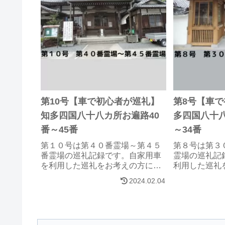
第10号【車で初心者が巡礼】
第8号【車
知多四国八十八カ所お遍路40
多四国八十八
番～45番
～34番
第１０号は第４０番霊場～第４５
第８号は第３
番霊場の巡礼記録です。自家用車
霊場の巡礼記
を利用した巡礼をお考えの方に参
利用した巡礼
考になれば、幸いです。
になれば、幸
2024.02.04