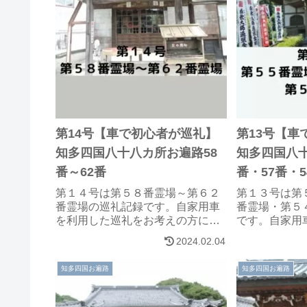
第14号【車で初心者が巡礼】
第13号【車
知多四国八十八カ所お遍路58
知多四国八十
番～62番
番・57番・5
第１４号は第５８番霊場～第６２
第１３号は第
番霊場の巡礼記録です。自家用車
番霊場・第５
を利用した巡礼をお考えの方に参
です。自家用
考になれば、幸いです。
お考えの方に
2024.02.04
です。
知多四国お遍路
知多四国お遍路