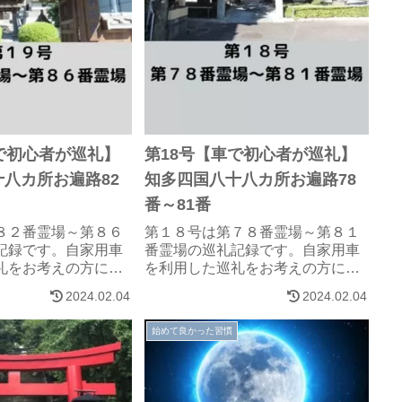
で初心者が巡礼】
第18号【車で初心者が巡礼】
八カ所お遍路82
知多四国八十八カ所お遍路78
番～81番
８２番霊場～第８６
第１８号は第７８番霊場～第８１
記録です。自家用車
番霊場の巡礼記録です。自家用車
礼をお考えの方に参
を利用した巡礼をお考えの方に参
幸いです。
考になれば、幸いです。
2024.02.04
2024.02.04
始めて良かった習慣