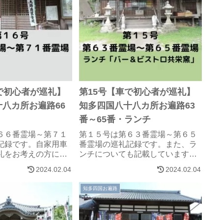
で初心者が巡礼】
第15号【車で初心者が巡礼】
八カ所お遍路66
知多四国八十八カ所お遍路63
番～65番・ランチ
６６番霊場～第７１
第１５号は第６３番霊場～第６５
記録です。自家用車
番霊場の巡礼記録です。また、ラ
礼をお考えの方に参
ンチについても記載しています。
幸いです。
自家用車を利用した巡礼をお考え
2024.02.04
2024.02.04
の方に参考になれば、幸いです。
知多四国お遍路