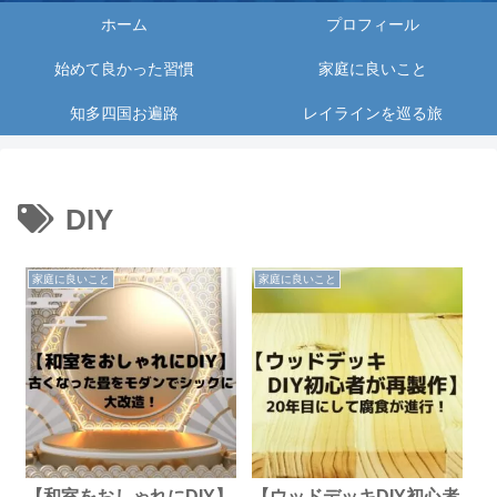
ホーム
プロフィール
始めて良かった習慣
家庭に良いこと
知多四国お遍路
レイラインを巡る旅
DIY
家庭に良いこと
家庭に良いこと
【和室をおしゃれにDIY】
【ウッドデッキDIY初心者